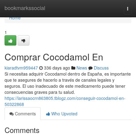
Home
bookmarkssocial
Togg
navi
Home
1
Comprar Cocodamol En
kiaradtvm959447
336 days ago
News
Discuss
Si necesitas adquirir Cocodamol dentro de España, es importante
que te asegures de hacerlo a través de canales legales y
seguros. El uso inadecuado de este medicamento puede tener
consecuencias graves para tu salud.
https://larissaocrn863805.tblogz.com/conseguir-cocodamol-en-
50322868
Comments
Who Upvoted
Comments