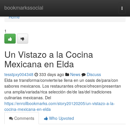
Home
bookmarkssocial
Togg
navi
Home
1
Un Vistazo a la Cocina
Mexicana en Elda
tesstpxy004348
333 days ago
News
Discuss
Elda se transforma/convierte/se llena en un oasis de/para/con
sabores mexicanos. Los restaurantes ofrece/ofrecen/presentan
una amplia/variada/rica selección de/de las/del tradiciones
culinarias mexicanas. Del
https://enrollbookmarks.com/story20120205/un-vistazo-a-la-
cocina-mexicana-en-elda
Comments
Who Upvoted