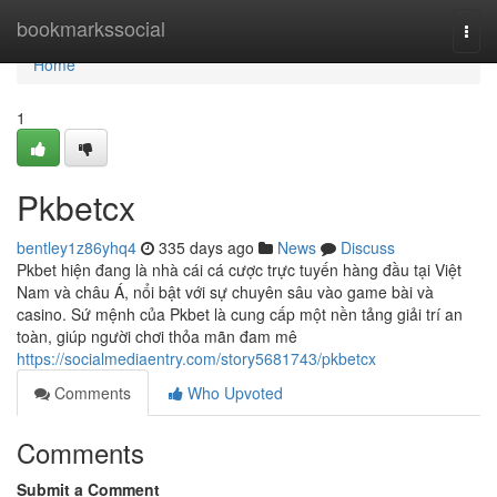
Home
bookmarkssocial
Togg
navi
Home
1
Pkbetcx
bentley1z86yhq4
335 days ago
News
Discuss
Pkbet hiện đang là nhà cái cá cược trực tuyến hàng đầu tại Việt
Nam và châu Á, nổi bật với sự chuyên sâu vào game bài và
casino. Sứ mệnh của Pkbet là cung cấp một nền tảng giải trí an
toàn, giúp người chơi thỏa mãn đam mê
https://socialmediaentry.com/story5681743/pkbetcx
Comments
Who Upvoted
Comments
Submit a Comment