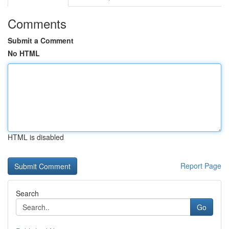
Comments
Submit a Comment
No HTML
HTML is disabled
Report Page
Search
Go