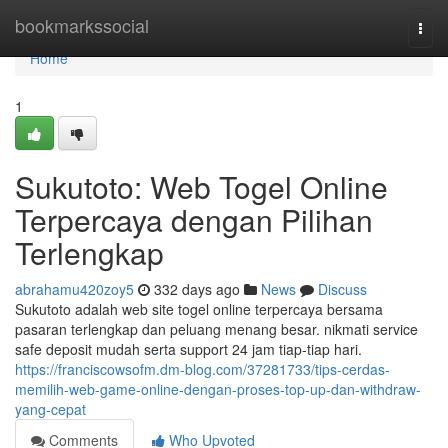
Home
bookmarkssocial
Togg
navi
Home
1
Sukutoto: Web Togel Online
Terpercaya dengan Pilihan
Terlengkap
abrahamu420zoy5
332 days ago
News
Discuss
Sukutoto adalah web site togel online terpercaya bersama
pasaran terlengkap dan peluang menang besar. nikmati service
safe deposit mudah serta support 24 jam tiap-tiap hari.
https://franciscowsofm.dm-blog.com/37281733/tips-cerdas-
memilih-web-game-online-dengan-proses-top-up-dan-withdraw-
yang-cepat
Comments
Who Upvoted