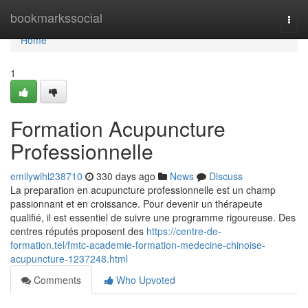
Home
bookmarkssocial
Togg
navi
Home
1
Formation Acupuncture
Professionnelle
emilywihl238710
330 days ago
News
Discuss
La preparation en acupuncture professionnelle est un champ
passionnant et en croissance. Pour devenir un thérapeute
qualifié, il est essentiel de suivre une programme rigoureuse. Des
centres réputés proposent des
https://centre-de-
formation.tel/fmtc-academie-formation-medecine-chinoise-
acupuncture-1237248.html
Comments
Who Upvoted