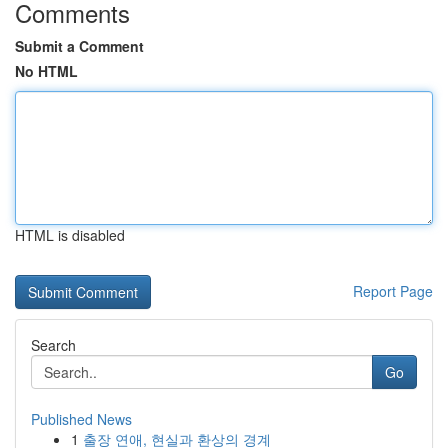
Comments
Submit a Comment
No HTML
HTML is disabled
Report Page
Search
Go
Published News
1
출장 연애, 현실과 환상의 경계