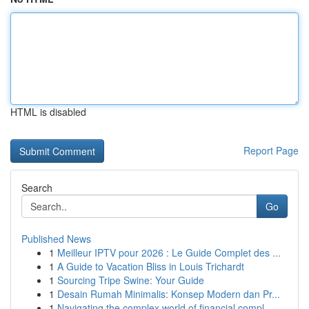
HTML is disabled
Report Page
Search
Go
Published News
1
Meilleur IPTV pour 2026 : Le Guide Complet des ...
1
A Guide to Vacation Bliss in Louis Trichardt
1
Sourcing Tripe Swine: Your Guide
1
Desain Rumah Minimalis: Konsep Modern dan Pr...
1
Navigating the complex world of financial compl...