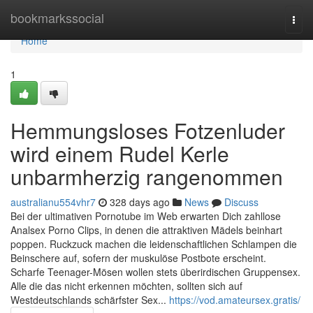
Home
bookmarkssocial
Togg
navi
Home
1
Hemmungsloses Fotzenluder
wird einem Rudel Kerle
unbarmherzig rangenommen
australianu554vhr7
328 days ago
News
Discuss
Bei der ultimativen Pornotube im Web erwarten Dich zahllose
Analsex Porno Clips, in denen die attraktiven Mädels beinhart
poppen. Ruckzuck machen die leidenschaftlichen Schlampen die
Beinschere auf, sofern der muskulöse Postbote erscheint.
Scharfe Teenager-Mösen wollen stets überirdischen Gruppensex.
Alle die das nicht erkennen möchten, sollten sich auf
Westdeutschlands schärfster Sex...
https://vod.amateursex.gratis/