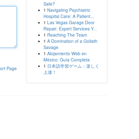
Safe?
1
Navigating Psychiatric
Hospital Care: A Patient...
1
Las Vegas Garage Door
Repair: Expert Services Y...
1
Reaching The Team
1
A Domination of a Goliath
Savage
1
Alojamiento Web en
México: Guía Completa
1
日本語学習ゲーム：楽しく
ort Page
上達！