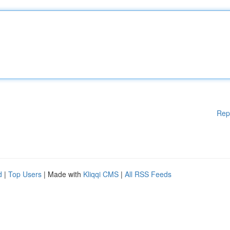
Rep
d
|
Top Users
| Made with
Kliqqi CMS
|
All RSS Feeds