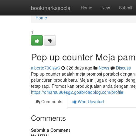
Home
bookmarkssocial
Home
New
Submit
Home
1
Pop up counter Meja pam
alberto700isw6
328 days ago
News
Discuss
Pop up counter adalah meja promosi portabel dengan
peluncuran produk baru. Meja ini juga dilengkapi de
tetap rapi. Promosikan produk jualan anda dengan me
https://omars886esg2.goabroadblog.com/profile
Comments
Who Upvoted
Comments
Submit a Comment