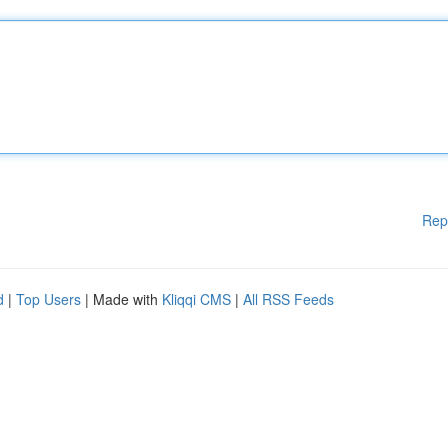
Rep
d
|
Top Users
| Made with
Kliqqi CMS
|
All RSS Feeds