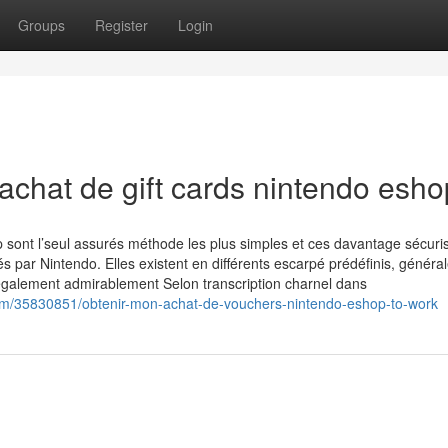
Groups
Register
Login
achat de gift cards nintendo esho
 sont l’seul assurés méthode les plus simples et ces davantage sécuri
par Nintendo. Elles existent en différents escarpé prédéfinis, généra
également admirablement Selon transcription charnel dans
com/35830851/obtenir-mon-achat-de-vouchers-nintendo-eshop-to-work