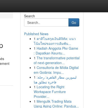
Search
Go
Published News
1
คาสิโนสกุลเงินดิจิทัล: แนว
p
โน้มใหม่ของการเดิมพัน...
1
Hadiah Anggota Pkv Game
: Dapatkan Keuntu...
1
The transformative potential
sés
of next-generation...
lement
1
Consultoria de Mídia Digital
em Goiânia: Impu...
1
ليموزين مطار القاهرة: رحلة:
فاخرة تنطلق هنا
1
Locating the Right
Workspace Furniture
Provider...
1
Mengulik Trading Mata
Uang Asing Online: Pandua...