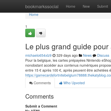
Home
bookmarkssocial
Home
New
Submit
Home
1
Le plus grand guide pour 
michaelo654xlz9
329 days ago
News
Discuss
Pour la belgique, les cartes prépayées Nintendo eShop
nonobstant accéder aux contenus numériques proposés 
entre 15 € après 100 €, après peuvent être achetées 
https://gamecardsfortnitebelgium78888.thekatyblog.
Comments
Who Upvoted
Comments
Submit a Comment