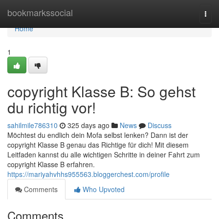
Home
bookmarkssocial
Togg
navi
Home
1
copyright Klasse B: So gehst
du richtig vor!
sahilmile786310
325 days ago
News
Discuss
Möchtest du endlich dein Mofa selbst lenken? Dann ist der
copyright Klasse B genau das Richtige für dich! Mit diesem
Leitfaden kannst du alle wichtigen Schritte in deiner Fahrt zum
copyright Klasse B erfahren.
https://mariyahvhhs955563.bloggerchest.com/profile
Comments
Who Upvoted
Comments