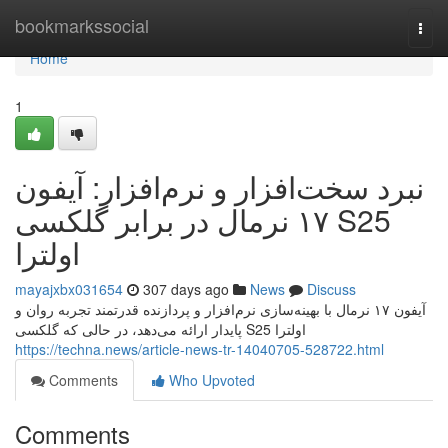
Home
bookmarkssocial
Togg
navi
Home
1
نبرد سخت‌افزار و نرم‌افزار: آیفون
۱۷ نرمال در برابر گلکسی S25
اولترا
mayajxbx031654
307 days ago
News
Discuss
آیفون ۱۷ نرمال با بهینه‌سازی نرم‌افزار و پردازنده قدرتمند تجربه روان و
پایدار ارائه می‌دهد، در حالی که گلکسی S25 اولترا
https://techna.news/article-news-tr-14040705-528722.html
Comments
Who Upvoted
Comments