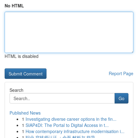
No HTML
HTML is disabled
Report Page
Search
Go
Published News
1
Investigating diverse career options in the fin...
1
SIAP4DI: The Portal to Digital Access in t...
1
How contemporary infrastructure modernisation i...
1
职业 穿线师认证 ：全面 解析与 指导