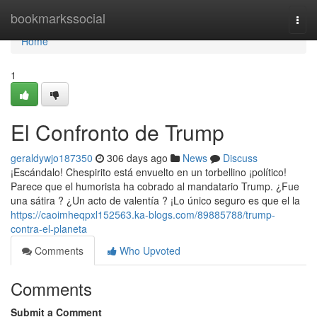
Home
bookmarkssocial
Togg
navi
Home
1
El Confronto de Trump
geraldywjo187350
306 days ago
News
Discuss
¡Escándalo! Chespirito está envuelto en un torbellino ¡político!
Parece que el humorista ha cobrado al mandatario Trump. ¿Fue
una sátira ? ¿Un acto de valentía ? ¡Lo único seguro es que el la
https://caoimheqpxl152563.ka-blogs.com/89885788/trump-
contra-el-planeta
Comments
Who Upvoted
Comments
Submit a Comment