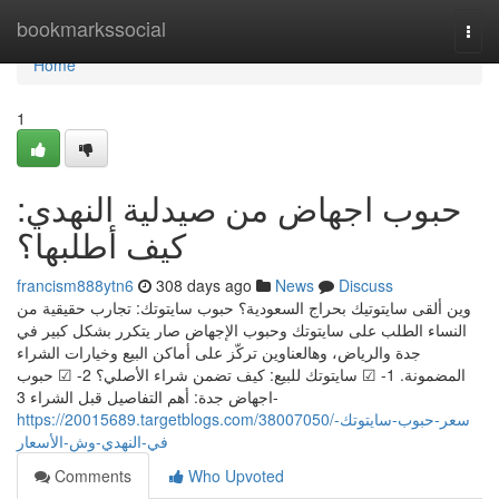
Home
bookmarkssocial
Togg
navi
Home
1
حبوب اجهاض من صيدلية النهدي:
كيف أطلبها؟
francism888ytn6
308 days ago
News
Discuss
وين ألقى سايتوتيك بحراج السعودية؟ حبوب سايتوتك: تجارب حقيقية من
النساء الطلب على سايتوتك وحبوب الإجهاض صار يتكرر بشكل كبير في
جدة والرياض، وهالعناوين تركّز على أماكن البيع وخيارات الشراء
المضمونة. 1- ☑ سايتوتك للبيع: كيف تضمن شراء الأصلي؟ 2- ☑ حبوب
اجهاض جدة: أهم التفاصيل قبل الشراء 3-
https://20015689.targetblogs.com/38007050/سعر-حبوب-سايتوتك-
في-النهدي-وش-الأسعار
Comments
Who Upvoted