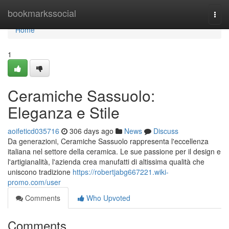
Home
bookmarkssocial
Togg
navi
Home
1
Ceramiche Sassuolo:
Eleganza e Stile
aoifeticd035716
306 days ago
News
Discuss
Da generazioni, Ceramiche Sassuolo rappresenta l'eccellenza
italiana nel settore della ceramica. Le sue passione per il design e
l'artigianalità, l'azienda crea manufatti di altissima qualità che
uniscono tradizione
https://robertjabg667221.wiki-
promo.com/user
Comments
Who Upvoted
Comments