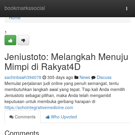
Home
bookmarkssocial
Togg
navi
Home
1
Jeniustoto: Melangkah Menuju
Mimpi di Rakyat4D
sachinbswh394078
305 days ago
News
Discuss
Memulai perjalanan judi online yang penuh semangat, tentu
membutuhkan langkah awal yang tepat. Tiap kali Anda memilih
Jeniustoto sebagai pilihan, maka Anda telah mengambil
keputusan untuk membuka gerbang harapan di
https://sohointegrativemedicine.com
Comments
Who Upvoted
Comments