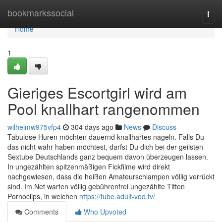
Home
bookmarkssocial
Togg
navi
Home
1
Gieriges Escortgirl wird am
Pool knallhart rangenommen
wilhelmw975vfp4
304 days ago
News
Discuss
Tabulose Huren möchten dauernd knallhartes nageln. Falls Du
das nicht wahr haben möchtest, darfst Du dich bei der geilsten
Sextube Deutschlands ganz bequem davon überzeugen lassen.
In ungezählten spitzenmäßigen Fickfilme wird direkt
nachgewiesen, dass die heißen Amateurschlampen völlig verrückt
sind. Im Net warten völlig gebührenfrei ungezählte Titten
Pornoclips, in welchen
https://tube.adult-vod.tv/
Comments
Who Upvoted