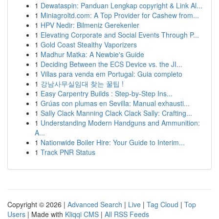
1
Dewataspin: Panduan Lengkap copyright & Link Al...
1
Miniagroltd.com: A Top Provider for Cashew from...
1
HPV Nedir: Bilmeniz Gerekenler
1
Elevating Corporate and Social Events Through P...
1
Gold Coast Stealthy Vaporizers
1
Madhur Matka: A Newbie's Guide
1
Deciding Between the ECS Device vs. the JI...
1
Villas para venda em Portugal: Guia completo
1
강남사무실임대 찾는 꿀팁 !
1
Easy Carpentry Builds : Step-by-Step Ins...
1
Grúas con plumas en Sevilla: Manual exhausti...
1
Sally Clack Manning Clack Clack Sally: Crafting...
1
Understanding Modern Handguns and Ammunition:
A...
1
Nationwide Boiler Hire: Your Guide to Interim...
1
Track PNR Status
Copyright © 2026 |
Advanced Search
|
Live
|
Tag Cloud
|
Top
Users
| Made with
Kliqqi CMS
|
All RSS Feeds