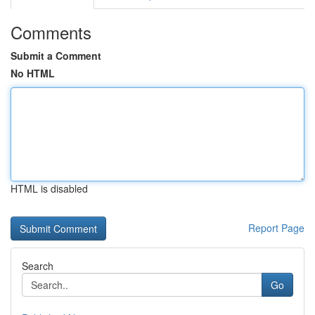
Comments
Submit a Comment
No HTML
HTML is disabled
Report Page
Search
Go