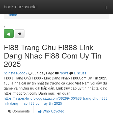
Home
bookmarkssocial
Togg
navi
Home
1
Fi88 Trang Chu Fi888 Link
Dang Nhap Fi88 Com Uy Tin
2025
heinzt416qqq2
304 days ago
News
Discuss
Fi88 | Trang Chủ Fi888 - Link Đăng Nhập Fi88.Com Uy Tín 2025
fi88 là nhà cái uy tín nhất thị trường cá cược Việt Nam với đầy đủ
game và những ưu đãi hấp dẫn. Link truy cập uy tín nhất tại đây:
https://fi88pro.it.com/ Danh mục liên quan
https://jasperxlwfo.bloggazza.com/36269430/fi88-trang-chu-fi888-
link-dang-nhap-fi88-com-uy-tin-2025
Comments
Who Upvoted