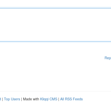
Rep
d
|
Top Users
| Made with
Kliqqi CMS
|
All RSS Feeds