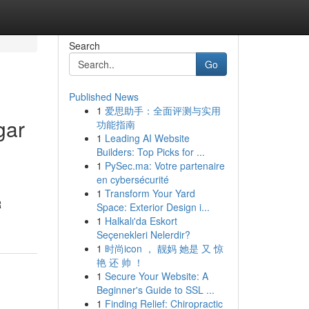
Search
Go
Published News
1
爱思助手：全面评测与实用
gar
功能指南
1
Leading AI Website
Builders: Top Picks for ...
1
PySec.ma: Votre partenaire
en cybersécurité
1
Transform Your Yard
R
Space: Exterior Design i...
1
Halkalı'da Eskort
Seçenekleri Nelerdir?
1
时尚icon ， 靓妈 她是 又 惊
艳 还 帅 ！
1
Secure Your Website: A
Beginner's Guide to SSL ...
1
Finding Relief: Chiropractic