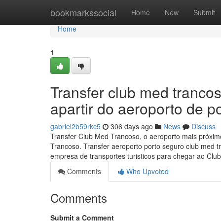
Home
bookmarkssocial
Home
New
Submit
Home
1
Transfer club med trancos
apartir do aeroporto de p
gabriel2b59rkc5
306 days ago
News
Discuss
Transfer Club Med Trancoso, o aeroporto mais próximo
Trancoso. Transfer aeroporto porto seguro club me
empresa de transportes turisticos para chegar ao Cl
Comments
Who Upvoted
Comments
Submit a Comment