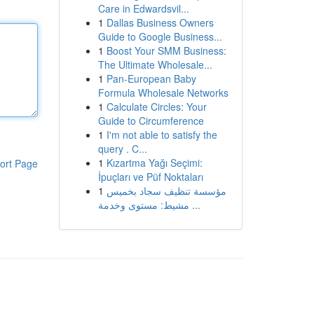
Care in Edwardsvil...
1
Dallas Business Owners
Guide to Google Business...
1
Boost Your SMM Business:
The Ultimate Wholesale...
1
Pan-European Baby
Formula Wholesale Networks
1
Calculate Circles: Your
Guide to Circumference
1
I'm not able to satisfy the
query . C...
1
Kızartma Yağı Seçimi:
ort Page
İpuçları ve Püf Noktaları
1
مؤسسة تنظيف سجاد بخميس
مشيط: مستوى وخدمة ...