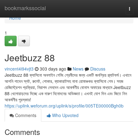
Home
bookmarkssocial
Togg
navi
Home
1
Jeetbuzz 88
vincent4i94vjt3
303 days ago
News
Discuss
Jeetbuzz 88 ক্যাসিনো অনলাইন গেমিং প্রেমীদের জন্য একটি জনপ্রিয় প্ল্যাটফর্ম। এখানে
আপনি পাবেন স্লট, রুলেট, পোকার, ব্যাকারাটসহ নানা রোমাঞ্চকর ক্যাসিনো গেম। সহজ
রেজিস্ট্রেশন প্রক্রিয়া, নিরাপদ লেনদেন এবং আকর্ষণীয় বোনাস অফারের মাধ্যমে Jeetbuzz
88 খেলোয়াড়দের দিচ্ছে এক দারুণ বিনোদনের অভিজ্ঞতা। এখনই যোগ দিন এবং জিতে নিন
আকর্ষণীয় পুরস্কার!
https://uplink.weforum.org/uplink/s/profile/005TE00000Bgh0b
Comments
Who Upvoted
Comments