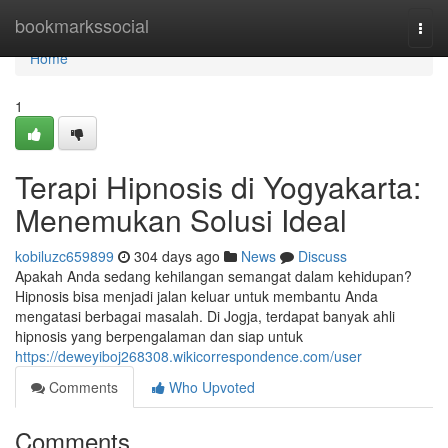
Home
bookmarkssocial
Togg
navi
Home
1
Terapi Hipnosis di Yogyakarta:
Menemukan Solusi Ideal
kobiluzc659899
304 days ago
News
Discuss
Apakah Anda sedang kehilangan semangat dalam kehidupan?
Hipnosis bisa menjadi jalan keluar untuk membantu Anda
mengatasi berbagai masalah. Di Jogja, terdapat banyak ahli
hipnosis yang berpengalaman dan siap untuk
https://deweyiboj268308.wikicorrespondence.com/user
Comments
Who Upvoted
Comments