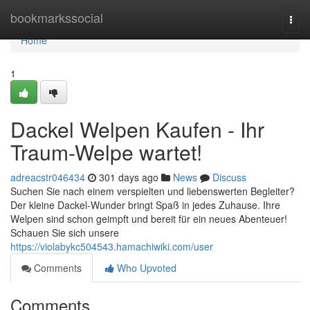
Home
bookmarkssocial
Togg
navi
Home
1
Dackel Welpen Kaufen - Ihr
Traum-Welpe wartet!
adreacstr046434
301 days ago
News
Discuss
Suchen Sie nach einem verspielten und liebenswerten Begleiter?
Der kleine Dackel-Wunder bringt Spaß in jedes Zuhause. Ihre
Welpen sind schon geimpft und bereit für ein neues Abenteuer!
Schauen Sie sich unsere
https://violabykc504543.hamachiwiki.com/user
Comments
Who Upvoted
Comments