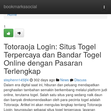
Home
bookmarkssocial
Togg
navi
Home
1
Totoraoja Login: Situs Togel
Terpercaya dan Bandar Togel
Online dengan Pasaran
Terlengkap
stephenn145ljf4
302 days ago
News
Discuss
Dalam era digital saat ini, hiburan dan peluang mendapatkan
penghasilan tambahan semakin berkembang melalui platform judi
online, terutama togel. Salah satu situs yang sedang naik daun
dan banyak direkomendasikan oleh para pecinta togel adalah
Totoraoja. Artikel ini akan mengulas lengkap tentang Totoraoja
Login, keunggulan sebagai situs togel terpercaya, layanan