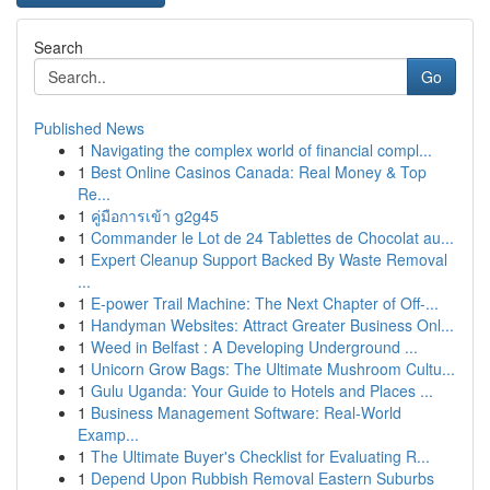
Search
Go
Published News
1
Navigating the complex world of financial compl...
1
Best Online Casinos Canada: Real Money & Top
Re...
1
คู่มือการเข้า g2g45
1
Commander le Lot de 24 Tablettes de Chocolat au...
1
Expert Cleanup Support Backed By Waste Removal
...
1
E-power Trail Machine: The Next Chapter of Off-...
1
Handyman Websites: Attract Greater Business Onl...
1
Weed in Belfast : A Developing Underground ...
1
Unicorn Grow Bags: The Ultimate Mushroom Cultu...
1
Gulu Uganda: Your Guide to Hotels and Places ...
1
Business Management Software: Real-World
Examp...
1
The Ultimate Buyer's Checklist for Evaluating R...
1
Depend Upon Rubbish Removal Eastern Suburbs