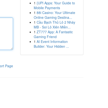
1
{UPI Apps: Your Guide to
Mobile Payments
1
88i Casino: Your Ultimate
Online Gaming Destina...
1
Cầu Bạch Thủ Lô 2 Nháy
MB - Soi Lô Xiên Miền...
1
ZT777 App: A Fantastic
Gaming Friend
1
AI Event Information
Builder: Your Hidden ...
ort Page