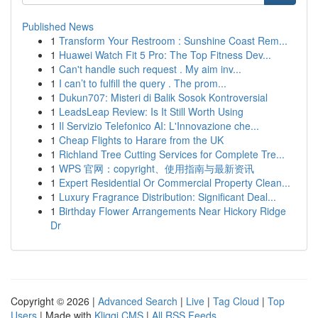
Published News
1
Transform Your Restroom : Sunshine Coast Rem...
1
Huawei Watch Fit 5 Pro: The Top Fitness Dev...
1
Can't handle such request . My aim inv...
1
I can’t to fulfill the query . The prom...
1
Dukun707: Misteri di Balik Sosok Kontroversial
1
LeadsLeap Review: Is It Still Worth Using
1
Il Servizio Telefonico AI: L'Innovazione che...
1
Cheap Flights to Harare from the UK
1
Richland Tree Cutting Services for Complete Tre...
1
WPS 官网：copyright、使用指南与最新资讯
1
Expert Residential Or Commercial Property Clean...
1
Luxury Fragrance Distribution: Significant Deal...
1
Birthday Flower Arrangements Near Hickory Ridge
Dr
Copyright © 2026 |
Advanced Search
|
Live
|
Tag Cloud
|
Top
Users
| Made with
Kliqqi CMS
|
All RSS Feeds