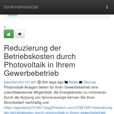
Home
bookmarkssocial
Togg
navi
Home
1
Reduzierung der
Betriebskosten durch
Photovoltaik in Ihrem
Gewerbebetrieb
blanchenchn151391
300 days ago
News
Discuss
Photovoltaik-Anlagen bieten für Ihren Gewerbebetrieb eine
zukunftsweisende Möglichkeit, die Energiekosten zu minimieren.
Durch die Nutzung von Sonnenenergie können Sie Ihren
Strombedarf nachhaltig und
https://agnesiroq701607.blog2freedom.com/37887457/reduzierung-
der-betriebskosten-durch-photovoltaik-in-ihrem-gewerbebetrieb