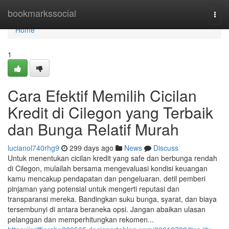
Home
bookmarkssocial
Togg
navi
Home
1
Cara Efektif Memilih Cicilan
Kredit di Cilegon yang Terbaik
dan Bunga Relatif Murah
lucianol740rhg9
299 days ago
News
Discuss
Untuk menentukan cicilan kredit yang safe dan berbunga rendah
di Cilegon, mulailah bersama mengevaluasi kondisi keuangan
kamu mencakup pendapatan dan pengeluaran. detil pemberi
pinjaman yang potensial untuk mengerti reputasi dan
transparansi mereka. Bandingkan suku bunga, syarat, dan biaya
tersembunyi di antara beraneka opsi. Jangan abaikan ulasan
pelanggan dan memperhitungkan rekomen...