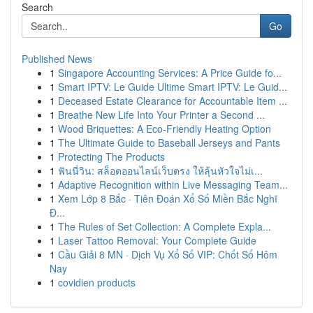
Search
Go
Published News
1
Singapore Accounting Services: A Price Guide fo...
1
Smart IPTV: Le Guide Ultime Smart IPTV: Le Guid...
1
Deceased Estate Clearance for Accountable Item ...
1
Breathe New Life Into Your Printer a Second ...
1
Wood Briquettes: A Eco-Friendly Heating Option
1
The Ultimate Guide to Baseball Jerseys and Pants
1
Protecting The Products
1
ฟันนี่วิน: สล็อตออนไลน์เว็บตรง ให้ลุ้นหัวใจไม่เ...
1
Adaptive Recognition within Live Messaging Team...
1
Xem Lớp 8 Bắc · Tiên Đoán Xổ Số Miền Bắc Nghĩ
Đ...
1
The Rules of Set Collection: A Complete Expla...
1
Laser Tattoo Removal: Your Complete Guide
1
Cầu Giải 8 MN · Dịch Vụ Xổ Số VIP: Chốt Số Hôm
Nay
1
covidien products