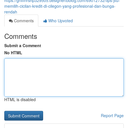
https://griffinrshp329505.designertoblog.com/69012732/tips-jitu-
memilih-cicilan-kredit-di-cilegon-yang-profesional-dan-bunga-
rendah
Comments
Who Upvoted
Comments
Submit a Comment
No HTML
HTML is disabled
Report Page