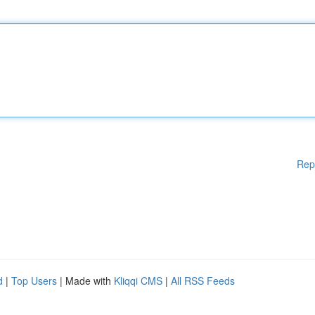
Rep
d
|
Top Users
| Made with
Kliqqi CMS
|
All RSS Feeds