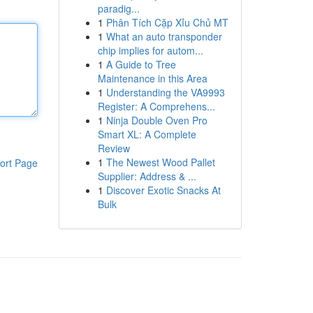
paradig...
1
Phân Tích Cặp Xỉu Chủ MT
1
What an auto transponder
chip implies for autom...
1
A Guide to Tree
Maintenance in this Area
1
Understanding the VA9993
Register: A Comprehens...
1
Ninja Double Oven Pro
Smart XL: A Complete
Review
1
The Newest Wood Pallet
ort Page
Supplier: Address & ...
1
Discover Exotic Snacks At
Bulk