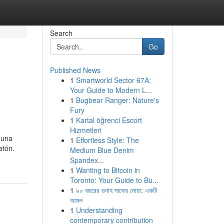
Search
Go
Published News
1
Smartworld Sector 67A:
Your Guide to Modern L...
1
Bugbear Ranger: Nature's
Fury
1
Kartal öğrenci Escort
Hizmetleri
 una
1
Effortless Style: The
atón.
Medium Blue Denim
Spandex...
1
Wanting to Bitcoin in
Toronto: Your Guide to Bu...
1
৯০ বছরের গুনাহ মাফের দোয়া: একটি
আমল
1
Understanding
contemporary contribution