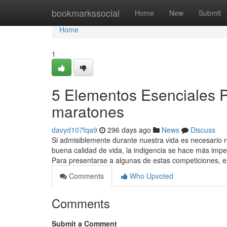
Home
bookmarkssocial
Home
New
Submit
Home
1
5 Elementos Esenciales P
maratones
davyd107fqa9
296 days ago
News
Discuss
Si admisiblemente durante nuestra vida es necesario 
buena calidad de vida, la indigencia se hace más impe
Para presentarse a algunas de estas competiciones, 
Comments
Who Upvoted
Comments
Submit a Comment