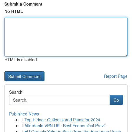
Submit a Comment
No HTML
HTML is disabled
Report Page
Search
Go
Published News
1
Top Hiring : Outlooks and Plans for 2024
1
Affordable VPN UK : Best Economical Provi...
1
EU Organic Salmon Sales from the European Union