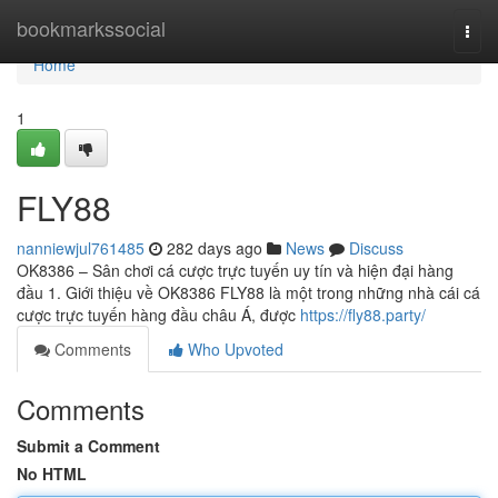
Home
bookmarkssocial
Togg
navi
Home
1
FLY88
nanniewjul761485
282 days ago
News
Discuss
OK8386 – Sân chơi cá cược trực tuyến uy tín và hiện đại hàng
đầu 1. Giới thiệu về OK8386 FLY88 là một trong những nhà cái cá
cược trực tuyến hàng đầu châu Á, được
https://fly88.party/
Comments
Who Upvoted
Comments
Submit a Comment
No HTML