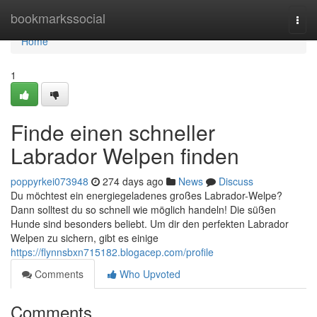
Home
bookmarkssocial
Togg
navi
Home
1
Finde einen schneller
Labrador Welpen finden
poppyrkei073948
274 days ago
News
Discuss
Du möchtest ein energiegeladenes großes Labrador-Welpe?
Dann solltest du so schnell wie möglich handeln! Die süßen
Hunde sind besonders beliebt. Um dir den perfekten Labrador
Welpen zu sichern, gibt es einige
https://flynnsbxn715182.blogacep.com/profile
Comments
Who Upvoted
Comments