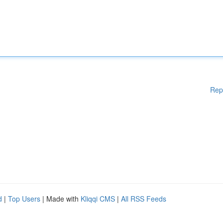
Rep
d
|
Top Users
| Made with
Kliqqi CMS
|
All RSS Feeds