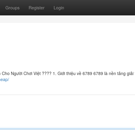
Groups
Register
Login
ho Người Chơi Việt ???? 1. Giới thiệu về 6789 6789 là nền tảng giải t
heap/