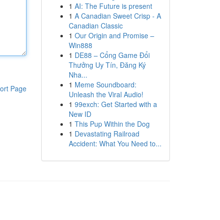
1
AI: The Future is present
1
A Canadian Sweet Crisp - A
Canadian Classic
1
Our Origin and Promise –
Win888
1
DE88 – Cổng Game Đổi
Thưởng Uy Tín, Đăng Ký
Nha...
1
Meme Soundboard:
ort Page
Unleash the Viral Audio!
1
99exch: Get Started with a
New ID
1
This Pup Within the Dog
1
Devastating Railroad
Accident: What You Need to...