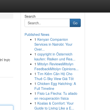
Search
Go
Published News
1
Kenyan Companion
Services in Nairobi: Your
Over...
1
copyright in Österreich
kaufen: Risiken und Rea...
rí trực
1
Mitolyn ReviewsMitolyn
FeedbackMitolyn Opinions...
1
Tìm Kiếm Căn Hộ Cho
Thuê C-Sky View Giá Tốt
1
Chicken Egg Hatching: A
Full Timeline
1
Fisio La Flecha: Tu aliado
en recuperación física
1
Koalas & Comfort: Your
Guide to Living Like a E...