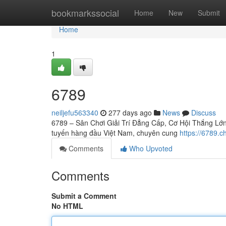
Home
bookmarkssocial
Home
New
Submit
Home
1
6789
neiljefu563340
277 days ago
News
Discuss
6789 – Sân Chơi Giải Trí Đẳng Cấp, Cơ Hội Thắng Lớn C
tuyến hàng đầu Việt Nam, chuyên cung
https://6789.c
Comments
Who Upvoted
Comments
Submit a Comment
No HTML