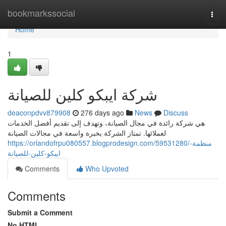
Home
bookmarkssocial
Togg
navi
Home
1
شركة ايبكو كلين للصيانة
deaconpdvv879908
276 days ago
News
Discuss
هي شركة رائدة في مجال الصيانة، وتهدف إلى تقديم أفضل الخدمات
لعملائها. تمتاز الشركة بخبرة واسعة في مجالات الصيانة
https://orlandofrpu080557.blogprodesign.com/59531280/منظمة-
ايبكو-كلين-للصيانة
Comments
Who Upvoted
Comments
Submit a Comment
No HTML