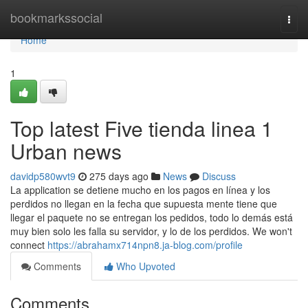
Home
bookmarkssocial
Togg
navi
Home
1
Top latest Five tienda linea 1
Urban news
davidp580wvt9
275 days ago
News
Discuss
La application se detiene mucho en los pagos en línea y los
perdidos no llegan en la fecha que supuesta mente tiene que
llegar el paquete no se entregan los pedidos, todo lo demás está
muy bien solo les falla su servidor, y lo de los perdidos. We won't
connect
https://abrahamx714npn8.ja-blog.com/profile
Comments
Who Upvoted
Comments