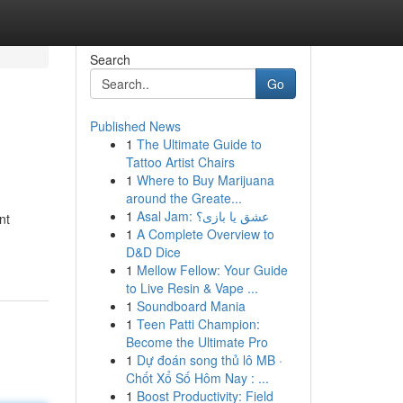
Search
Go
Published News
1
The Ultimate Guide to
Tattoo Artist Chairs
1
Where to Buy Marijuana
around the Greate...
1
Asal Jam: عشق یا بازی؟
nt
1
A Complete Overview to
D&D Dice
1
Mellow Fellow: Your Guide
to Live Resin & Vape ...
1
Soundboard Mania
1
Teen Patti Champion:
Become the Ultimate Pro
1
Dự đoán song thủ lô MB ·
Chốt Xổ Số Hôm Nay : ...
1
Boost Productivity: Field