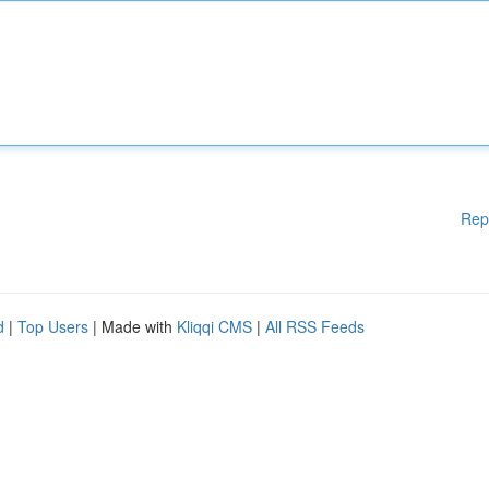
Rep
d
|
Top Users
| Made with
Kliqqi CMS
|
All RSS Feeds