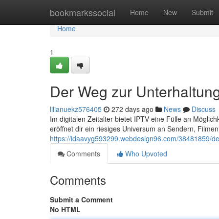
Home
bookmarkssocial
Home
New
Submit
Home
1
Der Weg zur Unterhaltungs
lilianuekz576405
272 days ago
News
Discuss
Im digitalen Zeitalter bietet IPTV eine Fülle an Möglic
eröffnet dir ein riesiges Universum an Sendern, Filmen
https://idaavyg593299.webdesign96.com/38481859/der-
Comments
Who Upvoted
Comments
Submit a Comment
No HTML