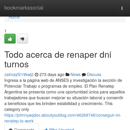
Home
bookmarkssocial
Togg
navi
Home
1
Todo acerca de renaper dni
turnos
zalmayf219kwj2
273 days ago
News
Discuss
Ingresa a ​la página web de ANSES y investigación la sección ⁢de
Potenciar Trabajo o programas de empleo. El Plan Renatep
Argentina se presenta como una oportunidad única para aquellos
trabajadores que buscan mejorar su situación laboral y consentir
a beneficios que les brinden estabilidad y crecimiento. This
category only
https://johnnyaqdoc.aboutyoublog.com/46269748/conseguir-mi-
renatep-to-work
Comments
Who Upvoted