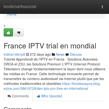
Home
bookmarkssocial
Togg
navi
Home
1
France IPTV trial en mondial
indirai146rrp8
272 days ago
News
Discuss
Tutoriel Approfondi de l'IPTV en France : Solutions Avancées
ORCA et Z2U, les Solutions Premium L'IPTV (Internet Protocol
Television) change fondamentalement la façon dont nous utilisons
les médias en France. Cette technologie innovante permet de
transmettre du contenu audiovisuel via Internet plutôt que par les
méthodes traditionnelles et obsolètes
https://brooksxayuq.blog-
ezine.com/38619729/dev-iptv-pro-free-en-international
Comments
Who Upvoted
Comments