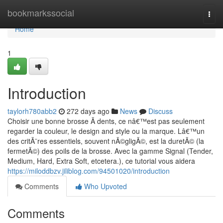
Home
bookmarkssocial
Togg
navi
Home
1
Introduction
taylorh780abb2
272 days ago
News
Discuss
Choisir une bonne brosse Ã dents, ce nâ€™est pas seulement
regarder la couleur, le design and style ou la marque. Lâ€™un
des critÃ¨res essentiels, souvent nÃ©gligÃ©, est la duretÃ© (la
fermetÃ©) des poils de la brosse. Avec la gamme Signal (Tender,
Medium, Hard, Extra Soft, etcetera.), ce tutorial vous aidera
https://miloddbzv.jiliblog.com/94501020/introduction
Comments
Who Upvoted
Comments