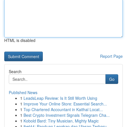
HTML is disabled
Report Page
Search
Go
Published News
1
LeadsLeap Review: Is It Still Worth Using
1
Improve Your Online Store: Essential Search...
1
Top Chartered Accountant in Kaithal Locat...
1
Best Crypto Investment Signals Telegram Cha...
1
Kobold Bard: Tiny Musician, Mighty Magic
1
ibet44: Panduan Lengkap dan Ulasan Terbaru