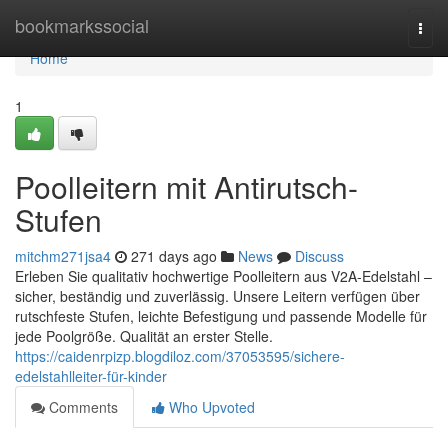
Home
bookmarkssocial
Togg
navi
Home
1
Poolleitern mit Antirutsch-
Stufen
mitchm271jsa4
271 days ago
News
Discuss
Erleben Sie qualitativ hochwertige Poolleitern aus V2A-Edelstahl –
sicher, beständig und zuverlässig. Unsere Leitern verfügen über
rutschfeste Stufen, leichte Befestigung und passende Modelle für
jede Poolgröße. Qualität an erster Stelle.
https://caidenrpizp.blogdiloz.com/37053595/sichere-
edelstahlleiter-für-kinder
Comments
Who Upvoted