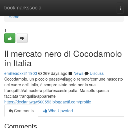
Home
bookmarkssocial
Togg
navi
Home
1
Il mercato nero di Cocodamolo
in Italia
emilieadxx311903
269 days ago
News
Discuss
Cocodamolo, un piccolo paese/villaggio remoto/comune nascosto
nel cuore dell'Italia, è sempre stato noto per la sua
tranquillità/atmosfera pittoresca/simpatia. Ma sotto questa
facciata tranquilla/apparente
https://declantwgw560553.bloggactif.com/profile
Comments
Who Upvoted
Comments