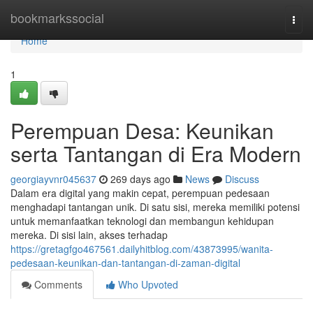
Home
bookmarkssocial
Togg
navi
Home
1
Perempuan Desa: Keunikan
serta Tantangan di Era Modern
georgiayvnr045637
269 days ago
News
Discuss
Dalam era digital yang makin cepat, perempuan pedesaan
menghadapi tantangan unik. Di satu sisi, mereka memiliki potensi
untuk memanfaatkan teknologi dan membangun kehidupan
mereka. Di sisi lain, akses terhadap
https://gretagfgo467561.dailyhitblog.com/43873995/wanita-
pedesaan-keunikan-dan-tantangan-di-zaman-digital
Comments
Who Upvoted