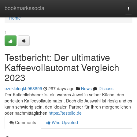
Home
bookmarkssocial
Togg
navi
Home
1
Testbericht: Der ultimative
Kaffeevollautomat Vergleich
2023
ezekielnqkh953899
267 days ago
News
Discuss
Der Kaffeeliebhaber ist ein wahres Juwel in seiner Küche: den
perfekten Kaffeevollautomaten. Doch die Auswahl ist riesig und es
kann schwierig sein, den idealen Partner für Ihren morgendlichen
oder nachmittäglichen
https://testello.de
Comments
Who Upvoted