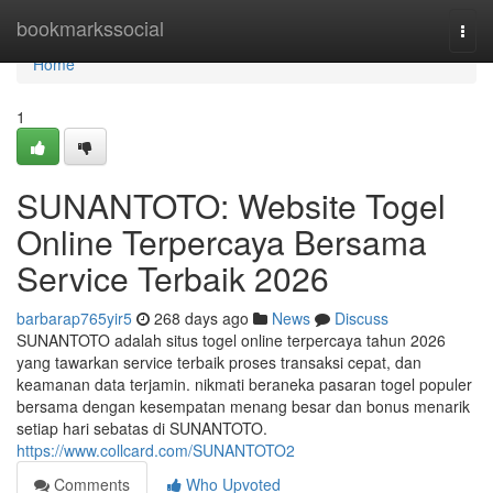
Home
bookmarkssocial
Togg
navi
Home
1
SUNANTOTO: Website Togel
Online Terpercaya Bersama
Service Terbaik 2026
barbarap765yir5
268 days ago
News
Discuss
SUNANTOTO adalah situs togel online terpercaya tahun 2026
yang tawarkan service terbaik proses transaksi cepat, dan
keamanan data terjamin. nikmati beraneka pasaran togel populer
bersama dengan kesempatan menang besar dan bonus menarik
setiap hari sebatas di SUNANTOTO.
https://www.collcard.com/SUNANTOTO2
Comments
Who Upvoted