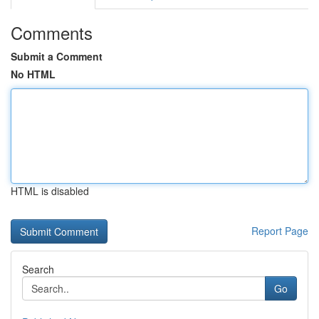
Comments
Submit a Comment
No HTML
HTML is disabled
Report Page
Search
Go