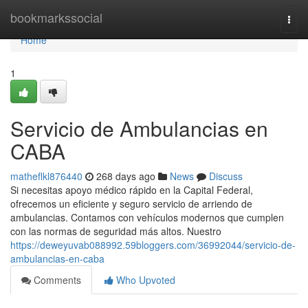
Home
bookmarkssocial
Togg
navi
Home
1
Servicio de Ambulancias en
CABA
matheflkl876440
268 days ago
News
Discuss
Si necesitas apoyo médico rápido en la Capital Federal,
ofrecemos un eficiente y seguro servicio de arriendo de
ambulancias. Contamos con vehículos modernos que cumplen
con las normas de seguridad más altos. Nuestro
https://deweyuvab088992.59bloggers.com/36992044/servicio-de-
ambulancias-en-caba
Comments
Who Upvoted