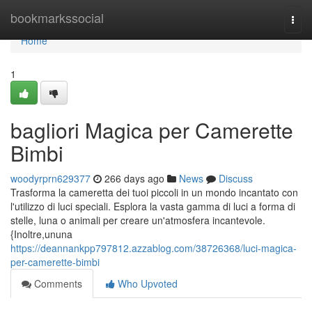
Home
bookmarkssocial
Togg
navi
Home
1
bagliori Magica per Camerette
Bimbi
woodyrprn629377
266 days ago
News
Discuss
Trasforma la cameretta dei tuoi piccoli in un mondo incantato con
l'utilizzo di luci speciali. Esplora la vasta gamma di luci a forma di
stelle, luna o animali per creare un'atmosfera incantevole.
{Inoltre,ununa
https://deannankpp797812.azzablog.com/38726368/luci-magica-
per-camerette-bimbi
Comments
Who Upvoted