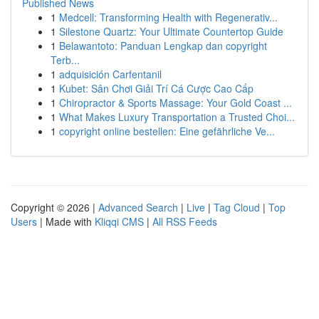
Published News
1
Medcell: Transforming Health with Regenerativ...
1
Silestone Quartz: Your Ultimate Countertop Guide
1
Belawantoto: Panduan Lengkap dan copyright
Terb...
1
adquisición Carfentanil
1
Kubet: Sân Chơi Giải Trí Cá Cược Cao Cấp
1
Chiropractor & Sports Massage: Your Gold Coast ...
1
What Makes Luxury Transportation a Trusted Choi...
1
copyright online bestellen: Eine gefährliche Ve...
Copyright © 2026 |
Advanced Search
|
Live
|
Tag Cloud
|
Top
Users
| Made with
Kliqqi CMS
|
All RSS Feeds