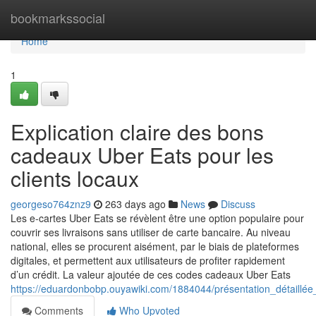
Home
bookmarkssocial
Home
1
Explication claire des bons
cadeaux Uber Eats pour les
clients locaux
georgeso764znz9
263 days ago
News
Discuss
Les e-cartes Uber Eats se révèlent être une option populaire pour
couvrir ses livraisons sans utiliser de carte bancaire. Au niveau
national, elles se procurent aisément, par le biais de plateformes
digitales, et permettent aux utilisateurs de profiter rapidement
d’un crédit. La valeur ajoutée de ces codes cadeaux Uber Eats
https://eduardonbobp.ouyawiki.com/1884044/présentation_détail
Comments
Who Upvoted