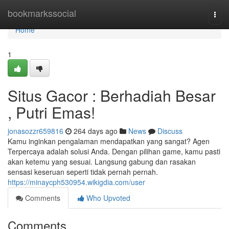
Home
bookmarkssocial
Togg
navi
Home
1
Situs Gacor : Berhadiah Besar
, Putri Emas!
jonasozzr659816
264 days ago
News
Discuss
Kamu inginkan pengalaman mendapatkan yang sangat? Agen
Terpercaya adalah solusi Anda. Dengan pilihan game, kamu pasti
akan ketemu yang sesuai. Langsung gabung dan rasakan
sensasi keseruan seperti tidak pernah pernah.
https://minaycph530954.wikigdia.com/user
Comments
Who Upvoted
Comments