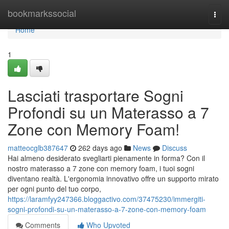
Home
bookmarkssocial
Togg
navi
Home
1
Lasciati trasportare Sogni
Profondi su un Materasso a 7
Zone con Memory Foam!
matteocglb387647
262 days ago
News
Discuss
Hai almeno desiderato svegliarti pienamente in forma? Con il
nostro materasso a 7 zone con memory foam, i tuoi sogni
diventano realtà. L'ergonomia innovativo offre un supporto mirato
per ogni punto del tuo corpo,
https://laramfyy247366.bloggactivo.com/37475230/immergiti-
sogni-profondi-su-un-materasso-a-7-zone-con-memory-foam
Comments
Who Upvoted