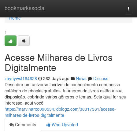
Home
bookmarkssocial
Togg
navi
Home
1
Acesse Milhares de Livros
Digitalmente
zaynywsf164628
262 days ago
News
Discuss
Descubra um universo incrível de conhecimento com nosso
catálogo de ebooks gratuitos. Inúmeros de livros estão à sua
disposição, cobrindo vários gêneros e temas. Seja qual for seu
interesse, aqui você
https://marvinarxo090534.idblogz.com/38317361/acesse-
milhares-de-livros-digitalmente
Comments
Who Upvoted