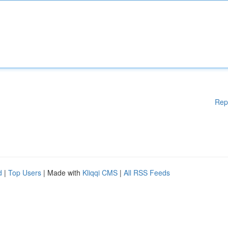
Rep
d
|
Top Users
| Made with
Kliqqi CMS
|
All RSS Feeds