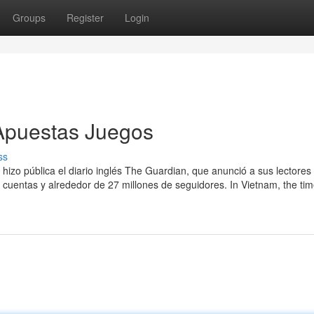
Groups
Register
Login
Apuestas Juegos
ss
hizo pública el diario inglés The Guardian, que anunció a sus lectores
y cuentas y alrededor de 27 millones de seguidores. In Vietnam, the ti