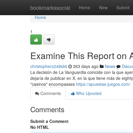
Home
bookmarkssocial
Home
New
Submit
Home
1
Examine This Report on 
christophero248sli4
263 days ago
News
Discu
La decisión de La Vanguardia coincide con la que ayer 
dejaría de publicar en X, en la que tiene más de eight
"casinos" encompasses
https://apuestas-juegos.com/
Comments
Who Upvoted
Comments
Submit a Comment
No HTML