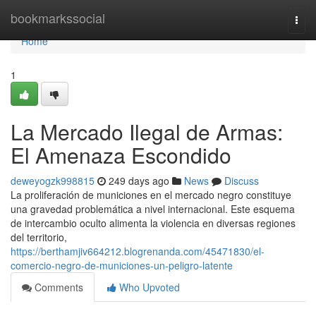
Home
bookmarkssocial
Togg
navi
Home
1
La Mercado Ilegal de Armas:
El Amenaza Escondido
deweyogzk998815
249 days ago
News
Discuss
La proliferación de municiones en el mercado negro constituye
una gravedad problemática a nivel internacional. Este esquema
de intercambio oculto alimenta la violencia en diversas regiones
del territorio,
https://berthamjiv664212.blogrenanda.com/45471830/el-
comercio-negro-de-municiones-un-peligro-latente
Comments
Who Upvoted